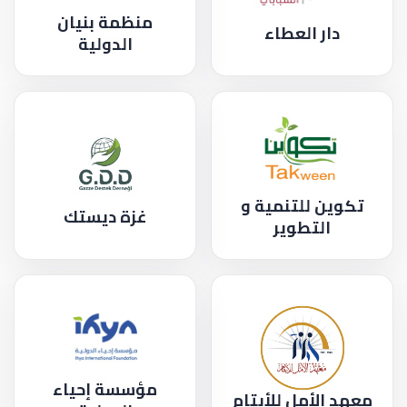
منظمة بنيان
دار العطاء
الدولية
تكوين للتنمية و
غزة ديستك
التطوير
مؤسسة إحياء
معهد الأمل للأيتام