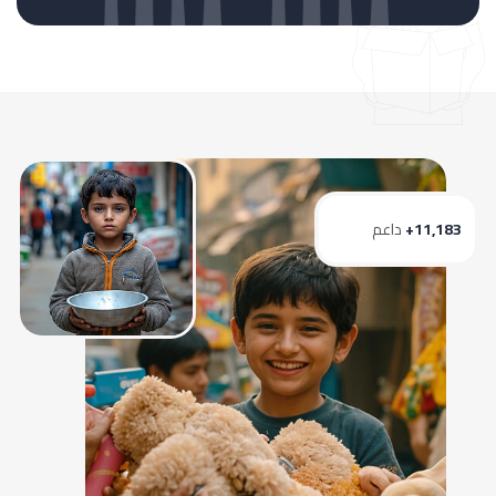
11,183+
داعم