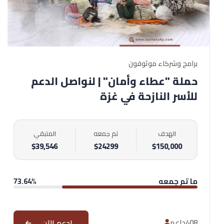
برامج وشركاء موثوقون
حملة "عطاء وأمان" | لنواصل الدعم
للأسر النازحة في غزة
الهدف
تم جمعه
المتبقي
$39,546
$
30264
$150,000
ما تم جمعه
73.64%
ادعم الآن
512
داعم