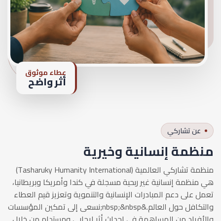
عطاء موثوق
أثر واضح
عن تشاركي
منظمة إنسانية وخيرية
منظمة تشاركي العالمية (Tasharuky Humanity International)
هي منظمة إنسانية غير ربحية مسجلة في كندا وأمريكا وبريطانيا،
تعمل على دعم المبادرات الإنسانية والتنموية وتعزيز قيم العطاء
والتكافل حول العالم.&nbsp;&nbsp;نسعى إلى تمكين المؤسسات
والأفراد من المساهمة في إحداث أثر إيجابي ومستدام من خلال