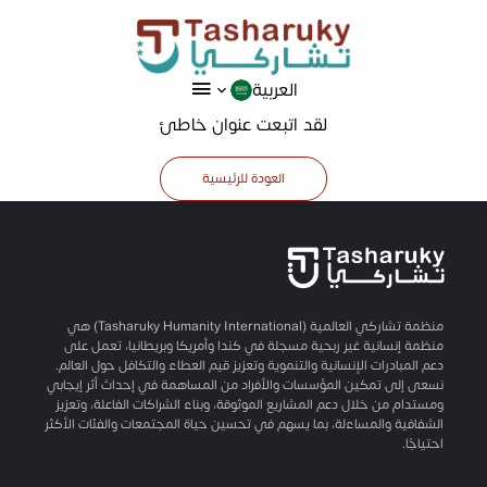
العربية
لقد اتبعت عنوان خاطئ
العودة للرئيسية
منظمة تشاركي العالمية (Tasharuky Humanity International) هي
منظمة إنسانية غير ربحية مسجلة في كندا وأمريكا وبريطانيا، تعمل على
دعم المبادرات الإنسانية والتنموية وتعزيز قيم العطاء والتكافل حول العالم.
نسعى إلى تمكين المؤسسات والأفراد من المساهمة في إحداث أثر إيجابي
ومستدام من خلال دعم المشاريع الموثوقة، وبناء الشراكات الفاعلة، وتعزيز
الشفافية والمساءلة، بما يسهم في تحسين حياة المجتمعات والفئات الأكثر
احتياجًا.