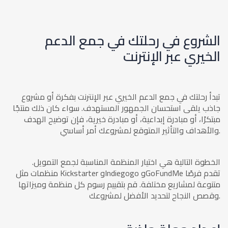
الشروع في رحلتك في جمع الدعم
الخيري عبر الإنترنت
تبدأ رحلتك في جمع الدعم الخيري عبر الإنترنت بفكرة أو مشروع
جاذب يلقى استحسان الجمهور المستهدف. سواء كان ذلك منتجًا
مبتكرًا، أو مبادرة إبداعية، أو مبادرة خيرية، فإن توضيح الهدف
والأهداف والتأثير المتوقع لمشروعك أمر أساسي.
الخطوة التالية هي اختيار المنظمة المناسبة لجمع التمويل.
منظمات مثل Kickstarter وIndiegogo وGoFundMe تقدم فرصًا
متنوعة لمشاريع مختلفة. قم بتقييم رسوم كل منظمة وميزاتها
وقصص النجاح لتحديد الأفضل لمشروعك.