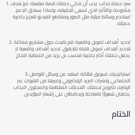
1. سرد حملة جذاب: يجب أن تحكي حملتك قصة مقنعة، تبرز هدف
مشروعك والتأثير الذي تسعى لتحقيقه، ولماذا يستحق الدعم.
استخدم وسائط مرئية مثل الصور ومقاطع الفيديو لتعزيز جاذبية
حملتك.
2. تحديد أهداف تمويل واقعية: قم بالبحث حول مشاريع مماثلة
لتحديد أهداف تمويل قابلة للتحقيق. تحديد أهداف واقعية لا
يجعل حملتك أكثر جاذبية فحسب، بل يزيد من احتمالية النجاح.
3. استراتيجيات تسويق فعّالة: استفد من وسائل التواصل
الاجتماعي ونشرات البريد الإلكتروني وغيرها من القنوات عبر
الإنترنت للترويج لحملتك. التحديثات المنتظمة والمحتوى الجذاب
يخلقان شعورًا بالعاجلة ويحافظان على إشعار المؤيدين.
الختام