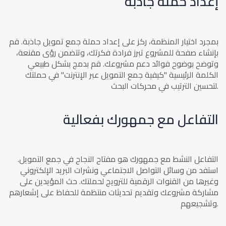
إعداد حملة جاذبة
بمجرد اختيار المنظمة، ركز على إعداد حملة جمع تمويل جاذبة. قم
بإنشاء صفحة للمشروع تبرز فرادة فكرتك، وتتضمن رؤى مقنعة،
وتوضح بوضوح فوائد دعم مشروعك. قم بدمج بشكل طبيعي
الكلمة الرئيسية "كيفية جمع التمويل عبر الإنترنت" في حملتك
لتحسين الترتيب في محركات البحث.
التفاعل مع جمهورك بفعالية
التفاعل النشط مع جمهورك هو مفتاح النجاح في جمع التمويل.
استفد من وسائل التواصل الاجتماعي ونشرات البريد الإلكتروني
وغيرها من القنوات الرقمية للترويج لحملتك. حث المؤيدين على
مشاركة مشروعك وتقديم تحديثات منتظمة للحفاظ على إشعارهم
وتشجيعهم.